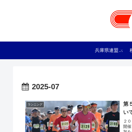
兵庫県連盟の概要
2025-07
第
ランニング
い
２０
開催
加を