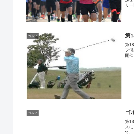
リー
第
ゴルフ
第1
フ倶
開催日
ゴル
ゴルフ
第1
スに
で、