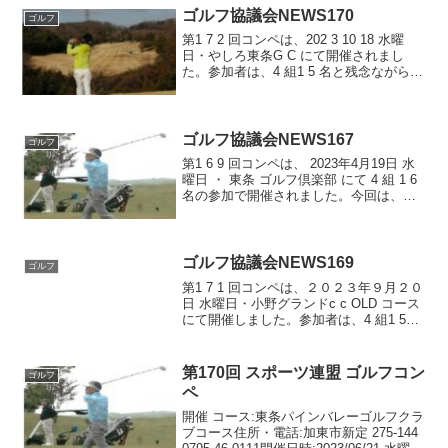
ゴルフ協議会NEWS170
ゴルフ
第1 7 2 回コンペは、202 3 10 18 水曜
日・やしろ東条G C にて開催されまし
た。参加者は、4 組1 5 名と残念ながら5
組を予定していましたが事前に一組返却
となりました。ホールインワン達成と18
ホール72 のパープレー。...
ゴルフ協議会NEWS167
ゴルフ
第1 6 9 回コンペは、 2023年4月19日 水
曜日 ・ 東条 ゴルフ倶楽部 にて 4 組 1 6
名の参加で開催されました。今回は、マ
ンスリー大会と新 HDCP改訂での初回の
コンペでした。優勝 通常 中野啓民 マン
スリー 加島裕子
ゴルフ協議会NEWS169
ゴルフ
第1 7 1 回コンペは、２０２３年９月２０
日 水曜日・小野グランドc c OLD コース
にて開催しました。参加者は、4 組1 5
名。久しぶりの小野グラント、ラフが半
端ない10cm 、すっぽり埋まるゴルフシ
ューズ。何時ものU T でのショ...
第170回 スポーツ連盟 ゴルフコン
ゴルフ
ペ
開催 コース:東条パインバレーゴルフクラ
ブコース住所・電話:加東市新定 275-144