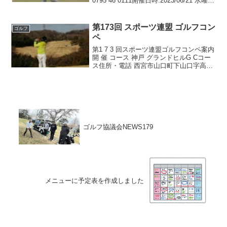
0795 46 0111開催日時:2023/06/21 水曜日
スタート時間: 8:00 out 集合 7:30募 集 定
員 5 組 20 名
第173回 スポーツ連盟 ゴルフコン
ゴルフ
ペ
第1 7 3 回スポーツ連盟ゴルフコンペ案内
開 催 コース 神戸 グランドヒルG Cコー
ス住所・電話 西宮市山口町下山口字高丸
1645-1 開 催 日 時 2023年12月20日 水曜
日スタート時間 8時 I N 集合 7時30分
ゴルフ協議会NEWS179
メニューに予定表を作成しました