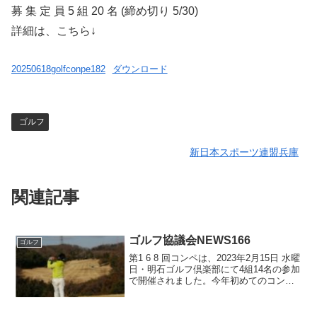
募 集 定 員 5 組 20 名 (締め切り 5/30)
詳細は、こちら↓
20250618golfconpe182
ダウンロード
ゴルフ
新日本スポーツ連盟兵庫
関連記事
ゴルフ協議会NEWS166
ゴルフ
第1 6 8 回コンペは、2023年2月15日 水曜
日・明石ゴルフ倶楽部にて4組14名の参加
で開催されました。今年初めてのコン
ペ、何と極寒でラウンド中に横殴りの雪
まじりの模様でした 。